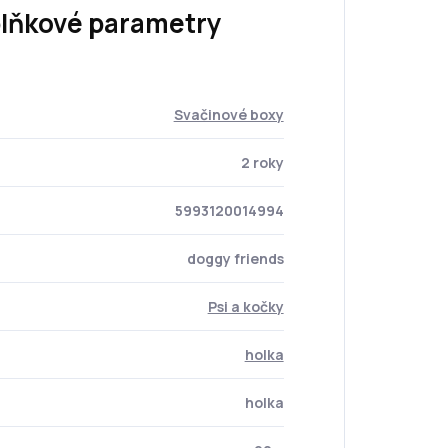
lňkové parametry
Svačinové boxy
2 roky
5993120014994
doggy friends
Psi a kočky
holka
holka