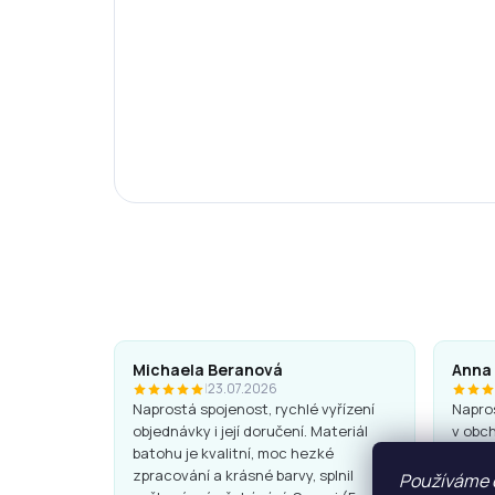
Michaela Beranová
Anna
|
23.07.2026
Naprostá spojenost, rychlé vyřízení
Napros
objednávky i její doručení. Materiál
v obch
batohu je kvalitní, moc hezké
Batohy
zpracování a krásné barvy, splnil
super.
Používáme 