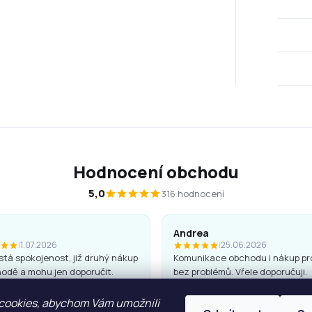
Hodnocení obchodu
5,0
316 hodnocení
Andrea
|
1.07.2026
|
25.06.2026
tá spokojenost, již druhý nákup
Komunikace obchodu i nákup pr
odě a mohu jen doporučit.
bez problémů. Vřele doporučuji.
 jsou kvalitní a hezké, penály
cookies, abychom Vám umožnili