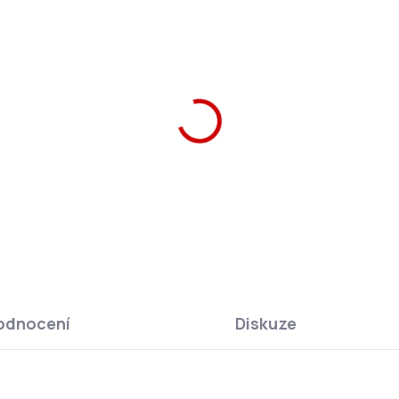
 Una Láhev na pití Doggy
Ars Una Sáček na přezův
ends 475 ml
Doggy Friends
9 Kč
139 Kč
Do košíku
Do košíku
odnocení
Diskuze