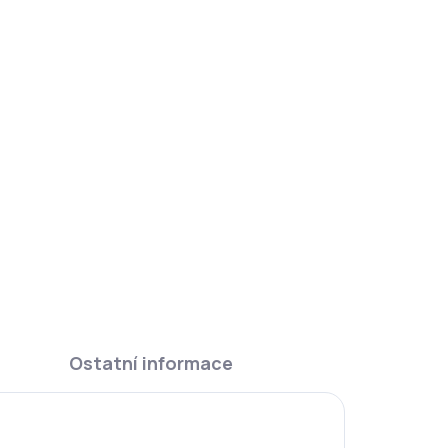
ky
Ars Una Jmenovky na sešity
Doggy Friends
25 Kč
Do košíku
Ostatní informace