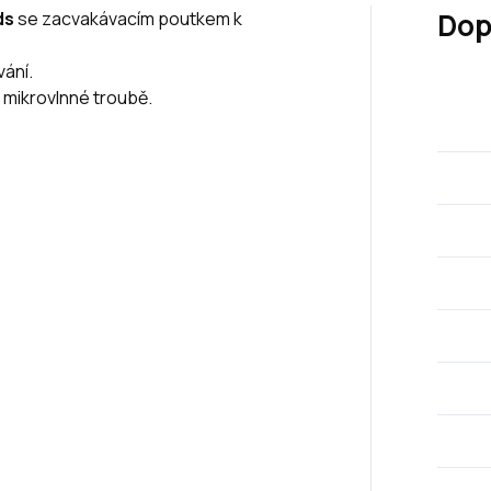
Dop
ds
se zacvakávacím poutkem k
vání.
 mikrovlnné troubě.