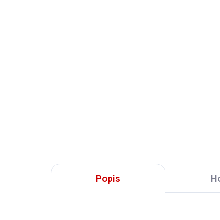
Ars Una Penál Doggy Friends
Ars
plněný
Fri
219 Kč
28
Do košíku
Popis
H