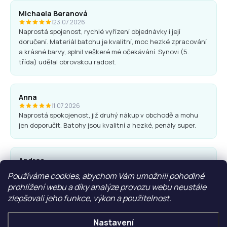
Michaela Beranová
|
23.07.2026
Naprostá spojenost, rychlé vyřízení objednávky i její
doručení. Materiál batohu je kvalitní, moc hezké zpracování
a krásné barvy, splnil veškeré mé očekávání. Synovi (5.
třída) udělal obrovskou radost.
Anna
|
1.07.2026
Naprostá spokojenost, již druhý nákup v obchodě a mohu
jen doporučit. Batohy jsou kvalitní a hezké, penály super.
Andrea
|
25.06.2026
Používáme cookies, abychom Vám umožnili pohodlné
Komunikace obchodu i nákup proběhl bez problémů. Vřele
prohlížení webu a díky analýze provozu webu neustále
doporučuji.
zlepšovali jeho funkce, výkon a použitelnost.
Nastavení
Ľubica Hrudíková