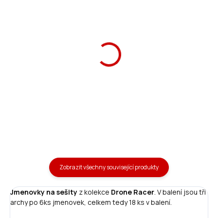
Školní aktovka My Drone
Ars Una Box na svačinu
19 magnetic
My Drone
1 490 Kč
99 Kč
Do košíku
Do košíku
Zobrazit všechny související produkty
Jmenovky na sešity
z kolekce
Drone Racer
. V balení jsou tři
archy po 6ks jmenovek, celkem tedy 18 ks v balení.