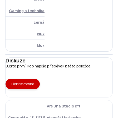
Gaming a technika
černá
kluk
kluk
Diskuze
Buďte první, kdo napíše příspěvek k této položce.
Přidat komentář
Ars Una Studio Kft
Csetneki u. 13. 1113 Budapešť Maďarsko