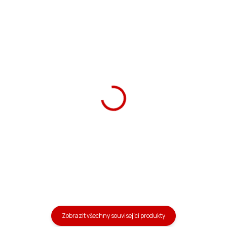
–21 %
Školní aktovka My Drone
Ars Una Box na svačinu
19 magnetic
My Drone
1 490 Kč
99 Kč
Do košíku
Do košíku
Zobrazit všechny související produkty