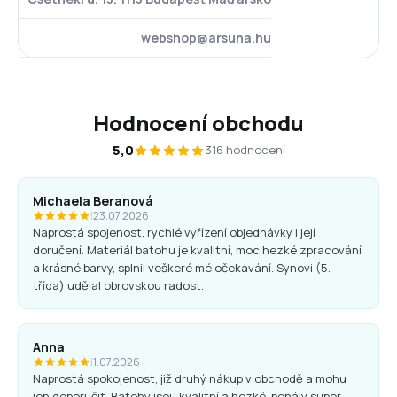
webshop@arsuna.hu
Hodnocení obchodu
5,0
316 hodnocení
Michaela Beranová
|
23.07.2026
Naprostá spojenost, rychlé vyřízení objednávky i její
doručení. Materiál batohu je kvalitní, moc hezké zpracování
a krásné barvy, splnil veškeré mé očekávání. Synovi (5.
třída) udělal obrovskou radost.
Anna
|
1.07.2026
Naprostá spokojenost, již druhý nákup v obchodě a mohu
jen doporučit. Batohy jsou kvalitní a hezké, penály super.