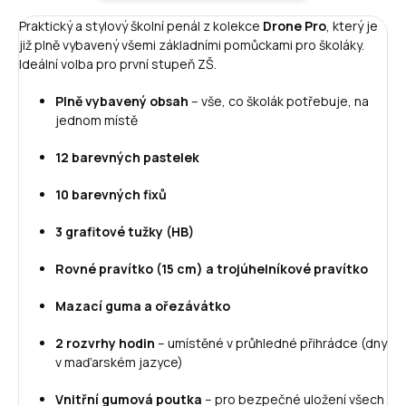
Praktický a stylový školní penál z kolekce
Drone Pro
, který je
již plně vybavený všemi základními pomůckami pro školáky.
Ideální volba pro první stupeň ZŠ.
Plně vybavený obsah
– vše, co školák potřebuje, na
jednom místě
12 barevných pastelek
10 barevných fixů
3 grafitové tužky (HB)
Rovné pravítko (15 cm) a trojúhelníkové pravítko
Mazací guma a ořezávátko
2 rozvrhy hodin
– umístěné v průhledné přihrádce (dny
v maďarském jazyce)
Vnitřní gumová poutka
– pro bezpečné uložení všech