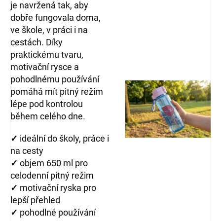
je navržená tak, aby
dobře fungovala doma,
ve škole, v práci i na
cestách. Díky
praktickému tvaru,
motivační rysce a
pohodlnému používání
pomáhá mít pitný režim
lépe pod kontrolou
během celého dne.
✓
ideální do školy, práce i
na cesty
✓
objem 650 ml pro
celodenní pitný režim
✓
motivační ryska pro
lepší přehled
✓
pohodlné používání