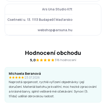
Ars Una Studio Kft
Csetneki u. 13. 1113 Budapešť Maďarsko
webshop@arsuna.hu
Hodnocení obchodu
5,0
316 hodnocení
Michaela Beranová
|
23.07.2026
Naprostá spojenost, rychlé vyřízení objednávky i její
doručení. Materiál batohu je kvalitní, moc hezké zpracování
a krásné barvy, splnil veškeré mé očekávání. Synovi (5.
třída) udělal obrovskou radost.