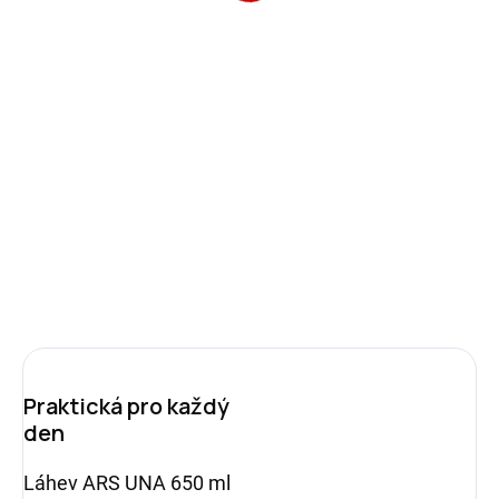
299 Kč
Měrná
SKLADEM
(3 KS)
cena:
−
+
Přidat do košíku
ZEPTAT SE
HLÍDAT
Praktická pro každý
den
Láhev ARS UNA 650 ml