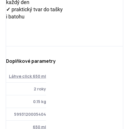
každý den
✓
praktický tvar do tašky
i batohu
Doplňkové parametry
Láhve click 650 ml
2 roky
0.15 kg
5993120005404
650 ml