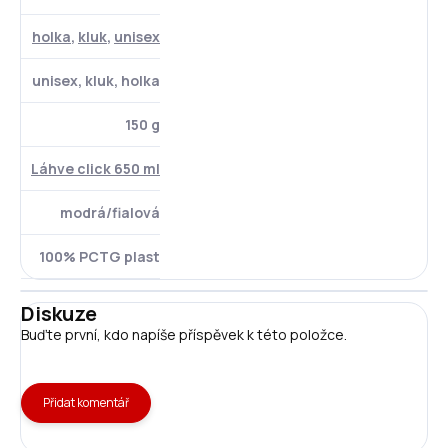
holka
,
kluk
,
unisex
unisex, kluk, holka
150 g
Láhve click 650 ml
modrá/fialová
100% PCTG plast
Diskuze
Buďte první, kdo napíše příspěvek k této položce.
Přidat komentář