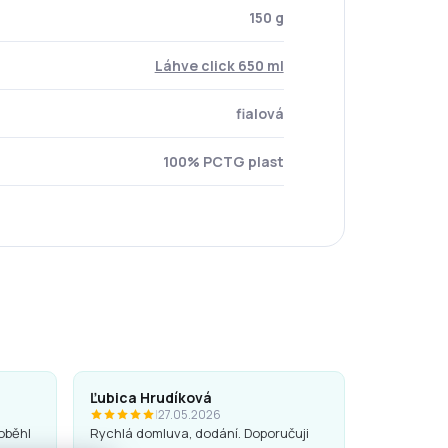
150 g
Láhve click 650 ml
fialová
100% PCTG plast
Ľubica Hrudíková
|
27.05.2026
oběhl
Rychlá domluva, dodání. Doporučuji