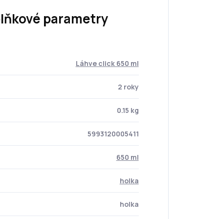
lňkové parametry
Láhve click 650 ml
2 roky
0.15 kg
5993120005411
650 ml
holka
holka