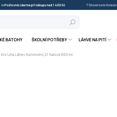
Poštovné zdarma při nákupu nad 1 400 Kč
Showroom Holešov
Hledat
KÉ BATOHY
ŠKOLNÍ POTŘEBY
LÁHVE NA PITÍ
Ars Una Láhev Autonomy 21 fialová 650 ml
ocení
ZNAČKA:
ARS UNA
299 Kč
Měrná
SKLADEM
(>5 KS)
cena:
−
+