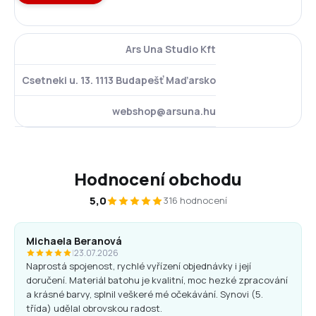
Ars Una Studio Kft
Csetneki u. 13. 1113 Budapešť Maďarsko
webshop@arsuna.hu
Hodnocení obchodu
5,0
316 hodnocení
Michaela Beranová
|
23.07.2026
Naprostá spojenost, rychlé vyřízení objednávky i její
doručení. Materiál batohu je kvalitní, moc hezké zpracování
a krásné barvy, splnil veškeré mé očekávání. Synovi (5.
třída) udělal obrovskou radost.