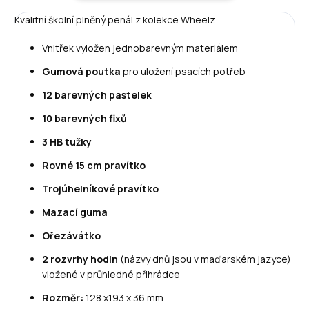
Kvalitní školní plněný penál z kolekce Wheelz
Vnitřek vyložen jednobarevným materiálem
Gumová poutka
pro uložení psacích potřeb
12 barevných pastelek
10 barevných fixů
3 HB tužky
Rovné 15 cm pravítko
Trojúhelníkové pravítko
Mazací guma
Ořezávátko
2 rozvrhy hodin
(názvy dnů jsou v maďarském jazyce)
vložené v průhledné přihrádce
Rozměr:
128 x193 x 36 mm