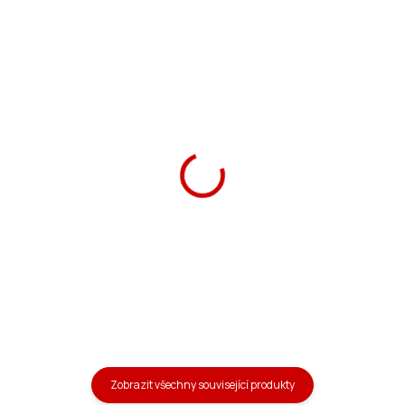
Ars Una Školní penál
Ars Una Sáček na
Wheelz
přezůvky Wheelz
369 Kč
139 Kč
Do košíku
Do košíku
Zobrazit všechny související produkty