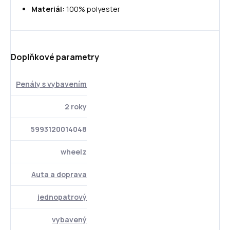
Materiál:
100% polyester
Doplňkové parametry
Penály s vybavením
2 roky
5993120014048
wheelz
Auta a doprava
jednopatrový
vybavený