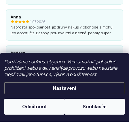
Anna
|
1.07.2026
Naprostá spokojenost, již druhý nákup v obchodě a mohu
jen doporučit. Batohy jsou kvalitní a hezké, penály super.
Andrea
|
25.06.2026
Používáme cookies, abychom Vám umožnili pohodlné
Komunikace obchodu i nákup proběhl bez problémů. Vřele
prohlížení webu a díky analýze provozu webu neustále
doporučuji.
zlepšovali jeho funkce, výkon a použitelnost.
Nastavení
Ľubica Hrudíková
|
27.05.2026
Rychlá domluva, dodání. Doporučuji
Odmítnout
Souhlasím
ZOBRAZIT VÍCE