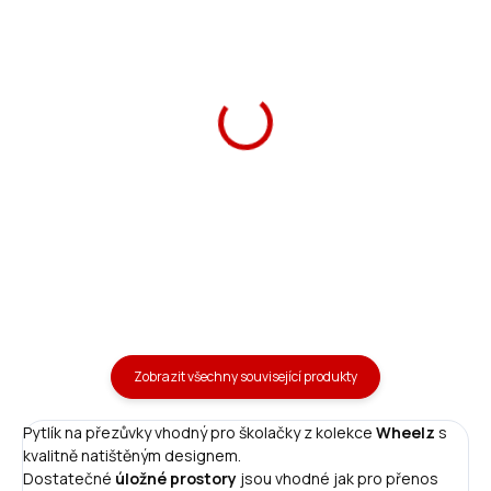
Ars Una Školní penál
Ars Una Penál Wheelz
Wheelz
plněný
369 Kč
369 Kč
Do košíku
Do košíku
Zobrazit všechny související produkty
Pytlík na přezůvky vhodný pro školačky z kolekce
Wheelz
s
kvalitně natištěným designem.
Dostatečné
úložné prostory
jsou vhodné jak pro přenos