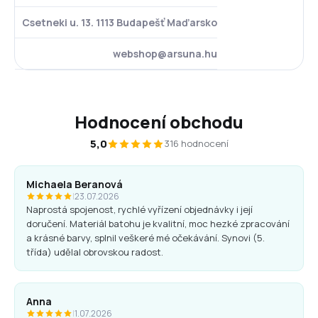
Csetneki u. 13. 1113 Budapešť Maďarsko
webshop@arsuna.hu
Hodnocení obchodu
5,0
316 hodnocení
Michaela Beranová
|
23.07.2026
Naprostá spojenost, rychlé vyřízení objednávky i její
doručení. Materiál batohu je kvalitní, moc hezké zpracování
a krásné barvy, splnil veškeré mé očekávání. Synovi (5.
třída) udělal obrovskou radost.
Anna
|
1.07.2026