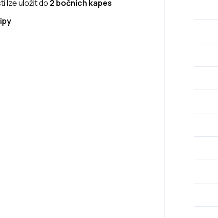
 lze uložit do
2 bočních kapes
ipy