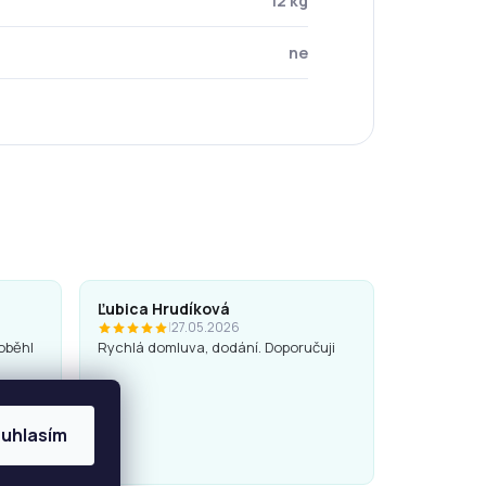
12 kg
ne
Ľubica Hrudíková
|
27.05.2026
oběhl
Rychlá domluva, dodání. Doporučuji
uhlasím