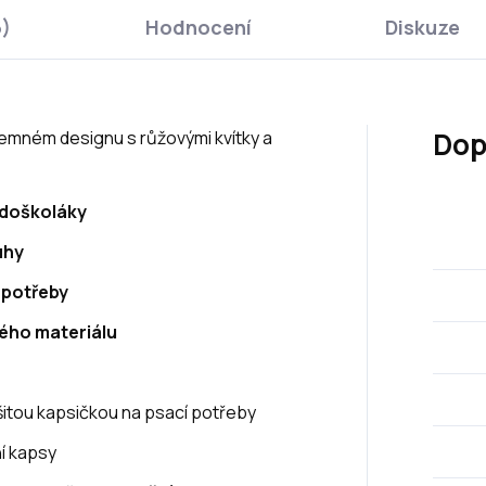
6)
Hodnocení
Diskuze
Dop
jemném designu s růžovými kvítky a
ředoškoláky
uhy
 potřeby
ého materiálu
itou kapsičkou na psací potřeby
ní kapsy