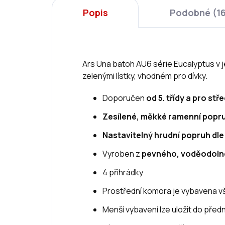
Popis
Podobné (1
Ars Una batoh AU6 série Eucalyptus v 
zelenými lístky, vhodném pro dívky.
Doporučen
od 5. třídy a pro st
Zesílené, měkké ramenní popr
Nastavitelný hrudní popruh dle
Vyroben z
pevného, voděodoln
4 přihrádky
Prostřední komora je vybavena vš
Menší vybavení lze uložit do před