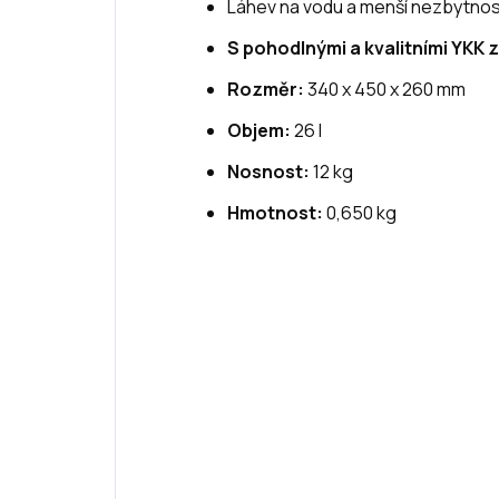
Láhev na vodu a menší nezbytnosti
S pohodlnými a kvalitními YKK z
Rozměr:
340 x 450 x 260 mm
Objem:
26 l
Nosnost:
12 kg
Hmotnost:
0,650 kg