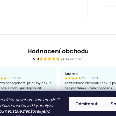
Hodnocení obchodu
5,0
316 hodnocení
Andrea
|
1.07.2026
|
25.06.2026
tá spokojenost, již druhý nákup
Komunikace obchodu i nákup pr
odě a mohu jen doporučit.
bez problémů. Vřele doporučuji.
 jsou kvalitní a hezké, penály
cookies, abychom Vám umožnili
Odmítnout
So
ohlížení webu a díky analýze
u neustále zlepšovali jeho