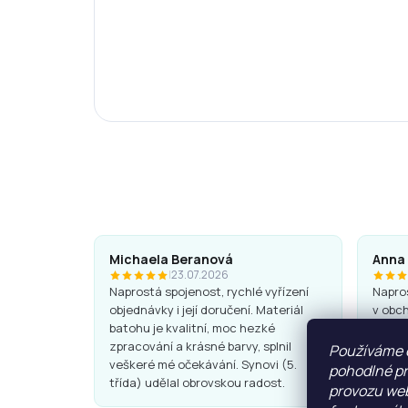
Michaela Beranová
Anna
|
23.07.2026
Naprostá spojenost, rychlé vyřízení
Napros
objednávky i její doručení. Materiál
v obch
batohu je kvalitní, moc hezké
Batohy
zpracování a krásné barvy, splnil
super.
Používáme 
veškeré mé očekávání. Synovi (5.
pohodlné pr
třída) udělal obrovskou radost.
provozu web