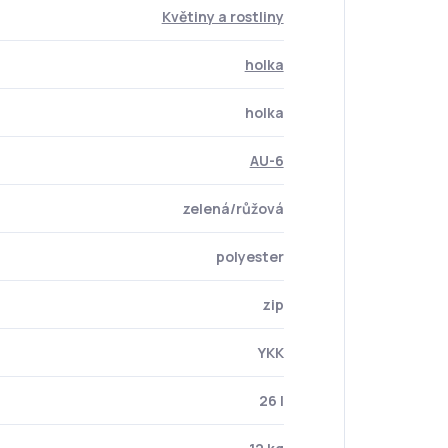
Květiny a rostliny
holka
holka
AU-6
zelená/růžová
polyester
zip
YKK
26 l