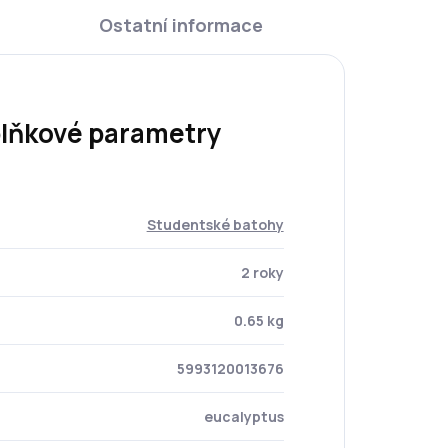
Ostatní informace
lňkové parametry
Studentské batohy
2 roky
0.65 kg
5993120013676
eucalyptus