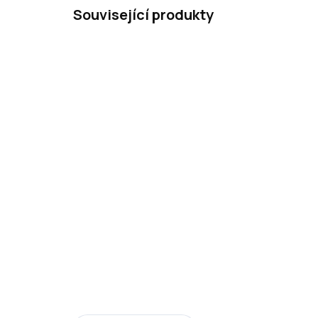
Související produkty
Ars Una Studentský batoh
Ars
Eucalyptus AU2
1 190 Kč
19
Do košíku