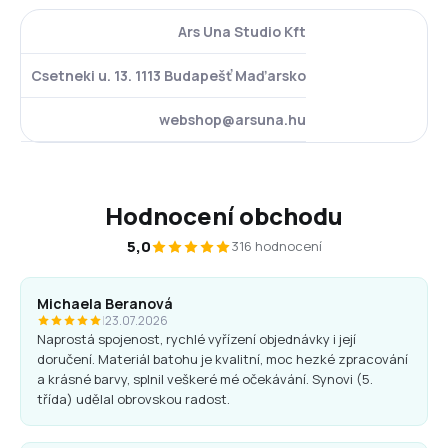
Ars Una Studio Kft
Csetneki u. 13. 1113 Budapešť Maďarsko
webshop@arsuna.hu
Hodnocení obchodu
5,0
316 hodnocení
Michaela Beranová
|
23.07.2026
Naprostá spojenost, rychlé vyřízení objednávky i její
doručení. Materiál batohu je kvalitní, moc hezké zpracování
a krásné barvy, splnil veškeré mé očekávání. Synovi (5.
třída) udělal obrovskou radost.