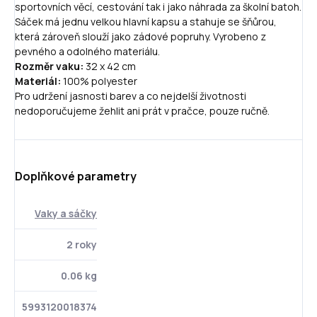
sportovních věcí, cestování tak i jako náhrada za školní batoh.
Sáček má jednu velkou hlavní kapsu a stahuje se šňůrou,
která zároveň slouží jako zádové popruhy. Vyrobeno z
pevného a odolného materiálu.
Rozměr vaku:
32 x 42 cm
Materiál:
100% polyester
Pro udržení jasnosti barev a co nejdelší životnosti
nedoporučujeme žehlit ani prát v pračce, pouze ručně.
Doplňkové parametry
Vaky a sáčky
2 roky
0.06 kg
5993120018374