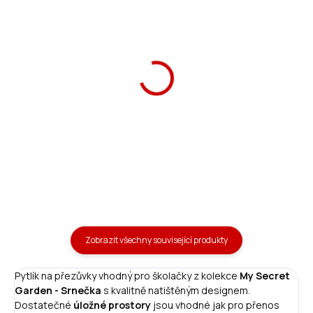
Školní aktovka Srnečka
Ars Una Láhev na pití
19 magnetic
Srnečka 475 ml
2 190 Kč
289 Kč
Do košíku
Do košíku
Zobrazit všechny související produkty
Pytlík na přezůvky vhodný pro školačky z kolekce
My Secret
Garden - Srnečka
s kvalitně natištěným designem.
Dostatečné
úložné prostory
jsou vhodné jak pro přenos