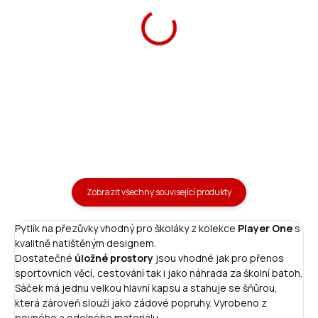
Školní aktovka Player
Ars Una penál Player One
One 24 Ergofit
plněný
1 790 Kč
369 Kč
Do košíku
Do košíku
Zobrazit všechny související produkty
Pytlík na přezůvky vhodný pro školáky z kolekce
Player One
s
kvalitně natištěným designem.
Dostatečné
úložné prostory
jsou vhodné jak pro přenos
sportovních věcí, cestování tak i jako náhrada za školní batoh.
Sáček má jednu velkou hlavní kapsu a stahuje se šňůrou,
která zároveň slouží jako zádové popruhy. Vyrobeno z
pevného a odolného materiálu.