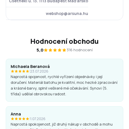
Csetneki u. 13. 1113 Budapešť Maďarsko
webshop@arsuna.hu
Hodnocení obchodu
5,0
316 hodnocení
Michaela Beranová
|
23.07.2026
Naprostá spojenost, rychlé vyřízení objednávky i její
doručení. Materiál batohu je kvalitní, moc hezké zpracování
a krásné barvy, splnil veškeré mé očekávání. Synovi (5.
třída) udělal obrovskou radost.
Anna
|
1.07.2026
Naprostá spokojenost, již druhý nákup v obchodě a mohu