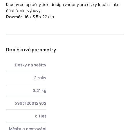
Krásný celoplošný tisk, design vhodný pro dívky. Ideální jako
část školní výbavy.
Rozměr:
16 x 3,5 x 22 cm
Doplňkové parametry
Desky na sešity
2 roky
0.21 kg
5993120012402
cities
Města a cestování