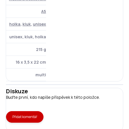
A5
holka
,
kluk
,
unisex
unisex, kluk, holka
215 g
16 x 3,5 x 22 cm
multi
Diskuze
Buďte první, kdo napíše příspěvek k této položce.
Přidat komentář