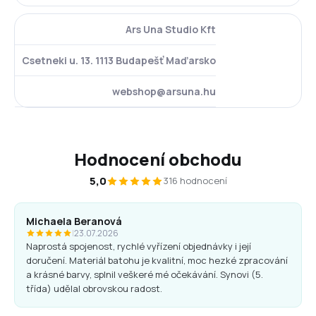
Ars Una Studio Kft
Csetneki u. 13. 1113 Budapešť Maďarsko
webshop@arsuna.hu
Hodnocení obchodu
5,0
316 hodnocení
Michaela Beranová
|
23.07.2026
Naprostá spojenost, rychlé vyřízení objednávky i její
doručení. Materiál batohu je kvalitní, moc hezké zpracování
a krásné barvy, splnil veškeré mé očekávání. Synovi (5.
třída) udělal obrovskou radost.