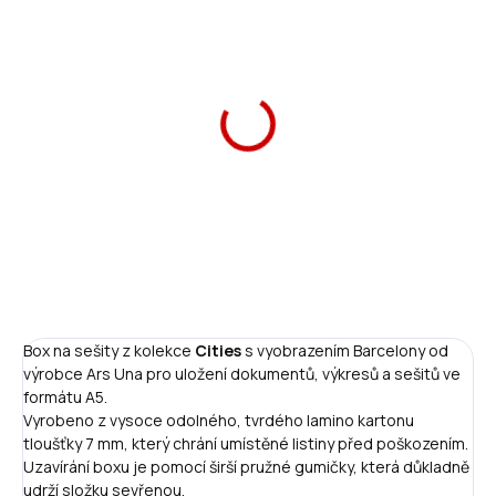
Ars Una Box na sešity
Ars Una Jmenovky na
Cities London A5
sešity City Light
89 Kč
25 Kč
Do košíku
Do košíku
Box na sešity z kolekce
Cities
s vyobrazením Barcelony od
výrobce Ars Una pro uložení dokumentů, výkresů a sešitů ve
formátu A5.
Vyrobeno z vysoce odolného, tvrdého lamino kartonu
tloušťky 7 mm, který chrání umístěné listiny před poškozením.
Uzavírání boxu je pomocí širší pružné gumičky, která důkladně
udrží složku sevřenou.