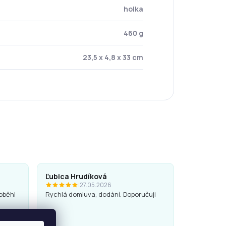
holka
460 g
23,5 x 4,8 x 33 cm
Ľubica Hrudíková
|
27.05.2026
oběhl
Rychlá domluva, dodání. Doporučuji