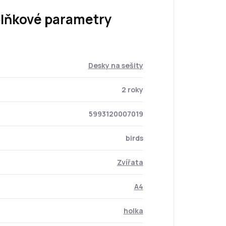
lňkové parametry
Desky na sešity
2 roky
5993120007019
birds
Zvířata
A4
holka