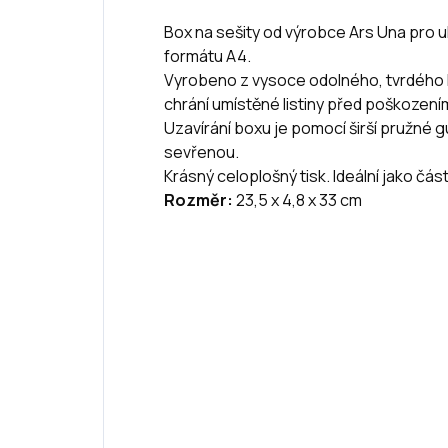
Box na sešity od výrobce Ars Una pro 
formátu A4.
Vyrobeno z vysoce odolného, tvrdého l
chrání umístěné listiny před poškození
Uzavírání boxu je pomocí širší pružné g
sevřenou.
Krásný celoplošný tisk. Ideální jako část
Rozměr:
23,5 x 4,8 x 33 cm