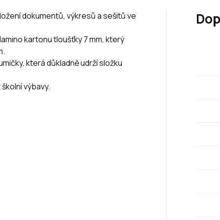
Dop
uložení dokumentů, výkresů a sešitů ve
amino kartonu tloušťky 7 mm, který
m.
umičky, která důkladně udrží složku
 školní výbavy.