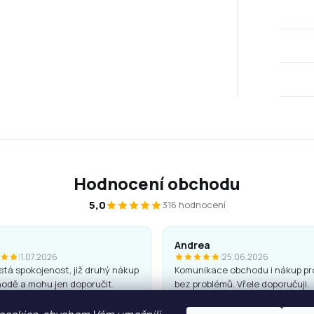
Hodnocení obchodu
5,0
316 hodnocení
Andrea
|
1.07.2026
|
25.06.2026
tá spokojenost, již druhý nákup
Komunikace obchodu i nákup pr
odě a mohu jen doporučit.
bez problémů. Vřele doporučuji.
 jsou kvalitní a hezké, penály