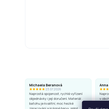
Michaela Beranová
Anna
|
23.07.2026
Naprostá spojenost, rychlé vyřízení
Napros
objednávky i její doručení. Materiál
v obch
batohu je kvalitní, moc hezké
Batohy
zpracování a krásné barvy, splnil
super.