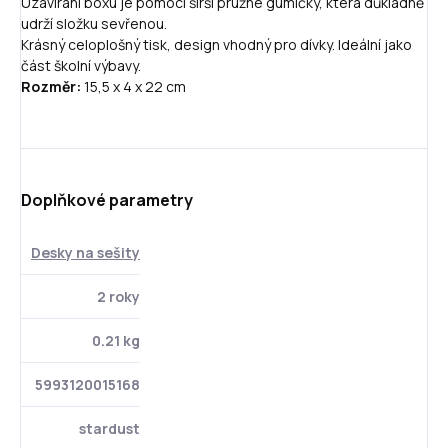
Uzavírání boxu je pomocí širší pružné gumičky, která důkladně
udrží složku sevřenou.
Krásný celoplošný tisk, design vhodný pro dívky. Ideální jako
část školní výbavy.
Rozměr:
15,5 x 4 x 22 cm
Doplňkové parametry
Desky na sešity
2 roky
0.21 kg
5993120015168
stardust