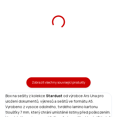
Školní aktovka Stardust
Ars Una Školní penál
magnetic
Stardust
2 090 Kč
369 Kč
Do košíku
Do košíku
Zobrazit všechny související produkty
Box na sešity z kolekce
Stardust
od výrobce Ars Una pro
uložení dokumentů, výkresů a sešitů ve formátu A5.
Vyrobeno z vysoce odolného, tvrdého lamino kartonu
tloušťky 7 mm, který chrání umístěné listiny před poškozením.