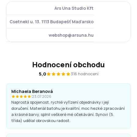
Ars Una Studio Kft
Csetneki u. 13. 1113 Budapešť Maďarsko
webshop@arsuna.hu
Hodnocení obchodu
5,0
316 hodnocení
Michaela Beranová
|
23.07.2026
Naprostá spojenost, rychlé vyřízení objednávky i její
doručení. Materiál batohu je kvalitní, moc hezké zpracování
a krásné barvy, splnil veškeré mé očekávání. Synovi (5.
třída) udělal obrovskou radost.