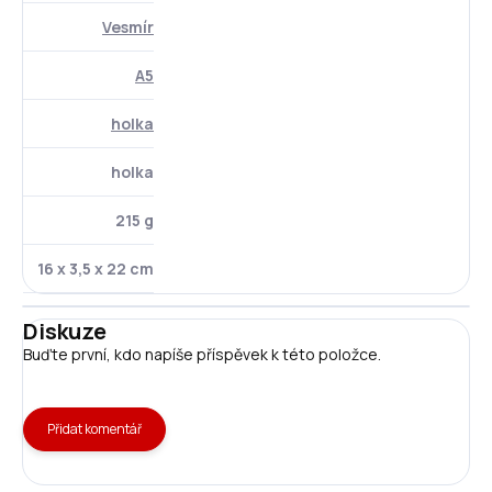
Vesmír
A5
holka
holka
215 g
16 x 3,5 x 22 cm
Diskuze
Buďte první, kdo napíše příspěvek k této položce.
Přidat komentář