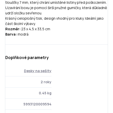
tloušťky 7 mm, který chrání umístěné listiny před poškozením.
Uzavírání boxu je pomocí širší pružné gumičky, která důkladně
udrží složku sevřenou.
Krásný celoplošný tisk, design vhodný pro kluky. Ideální jako
část školní výbavy.
Rozměr:
23 x 4,5 x 33,5 cm
Barva:
modrá
Doplňkové parametry
Desky na sešity
2 roky
0.45 kg
5993120009594