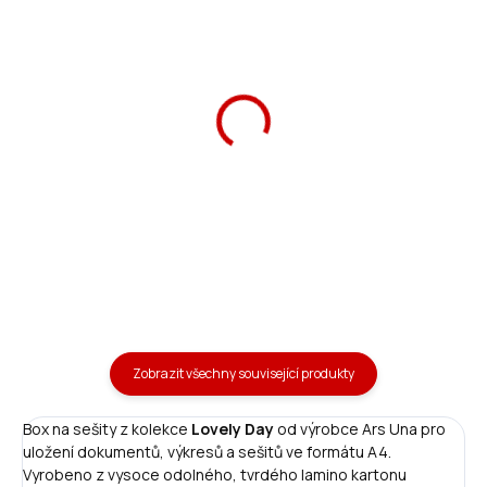
Školní aktovka Lovely
Ars Una Penál Lovely Day
Day magnetic
plněný
1 490 Kč
369 Kč
Do košíku
Do košíku
Zobrazit všechny související produkty
Box na sešity z kolekce
Lovely Day
od výrobce Ars Una pro
uložení dokumentů, výkresů a sešitů ve formátu A4.
Vyrobeno z vysoce odolného, tvrdého lamino kartonu