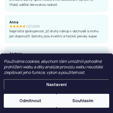
třída) udělal obrovskou radost.
Anna
|
1.07.2026
Naprostá spokojenost, již druhý nákup v obchodě a mohu
jen doporučit. Batohy jsou kvalitní a hezké, penály super.
Andrea
|
25.06.2026
Používáme cookies, abychom Vám umožnili pohodlné
Komunikace obchodu i nákup proběhl bez problémů. Vřele
prohlížení webu a díky analýze provozu webu neustále
doporučuji.
zlepšovali jeho funkce, výkon a použitelnost.
Nastavení
Ľubica Hrudíková
|
27.05.2026
Rychlá domluva, dodání. Doporučuji
Odmítnout
Souhlasím
ZOBRAZIT VÍCE