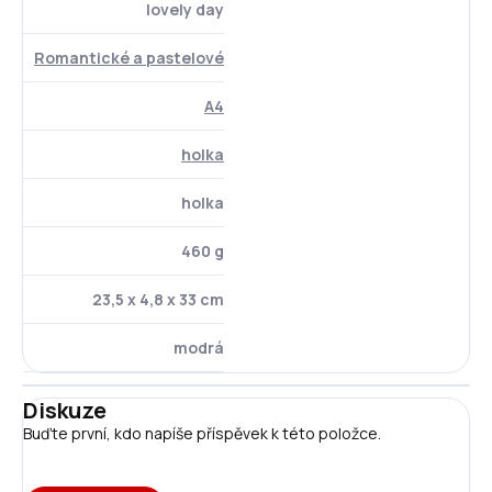
lovely day
Romantické a pastelové
A4
holka
holka
460 g
23,5 x 4,8 x 33 cm
modrá
Diskuze
Buďte první, kdo napíše příspěvek k této položce.