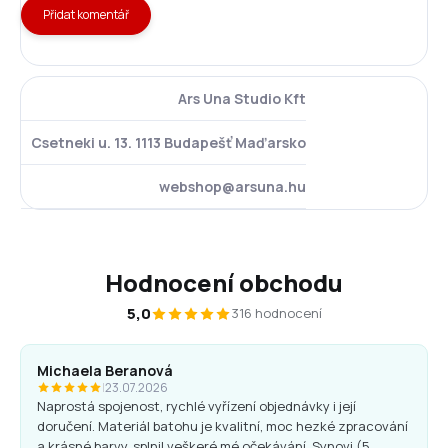
Přidat komentář
Ars Una Studio Kft
Csetneki u. 13. 1113 Budapešť Maďarsko
webshop@arsuna.hu
Hodnocení obchodu
5,0
316 hodnocení
Michaela Beranová
|
23.07.2026
Naprostá spojenost, rychlé vyřízení objednávky i její
doručení. Materiál batohu je kvalitní, moc hezké zpracování
a krásné barvy, splnil veškeré mé očekávání. Synovi (5.