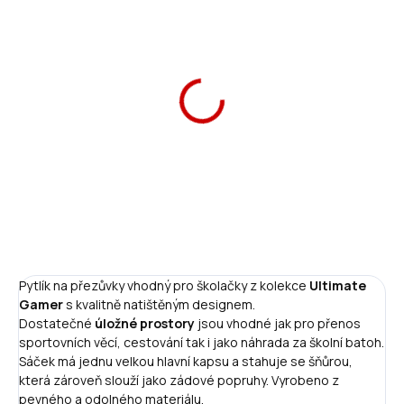
Ars Una Penál Ultimate
Ars Una Jmenovky na
Gamer plněný
sešity Ultimate Gamer
369 Kč
25 Kč
Do košíku
Do košíku
Pytlík na přezůvky vhodný pro školačky z kolekce
Ultimate
Gamer
s kvalitně natištěným designem.
Dostatečné
úložné prostory
jsou vhodné jak pro přenos
sportovních věcí, cestování tak i jako náhrada za školní batoh.
Sáček má jednu velkou hlavní kapsu a stahuje se šňůrou,
která zároveň slouží jako zádové popruhy. Vyrobeno z
pevného a odolného materiálu.