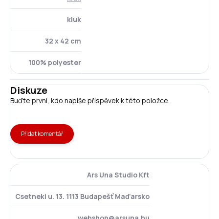
kluk
32 x 42 cm
100% polyester
Diskuze
Buďte první, kdo napíše příspěvek k této položce.
Přidat komentář
Ars Una Studio Kft
Csetneki u. 13. 1113 Budapešť Maďarsko
webshop@arsuna.hu