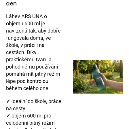
den
Láhev ARS UNA o
objemu 6
00 ml
je
navržená tak, aby dobře
fungovala doma, ve
škole, v práci i na
cestách. Díky
praktickému tvaru a
pohodlnému používání
pomáhá mít pitný režim
lépe pod kontrolou
během celého dne.
✓
ideální do školy, práce i
na cesty
✓
objem 600 ml pro
celodenní pitný režim