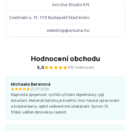
Ars Una Studio Kft
Csetneki u. 13. 1113 Budapešť Maďarsko
webshop@arsuna.hu
Hodnocení obchodu
5,0
316 hodnocení
Michaela Beranová
|
23.07.2026
Naprostá spojenost, rychlé vyřízení objednávky i její
doručení. Materiál batohu je kvalitní, moc hezké zpracování
a krásné barvy, splnil veškeré mé očekávání. Synovi (5.
třída) udělal obrovskou radost.