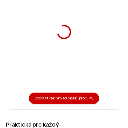
Láhev matná 800 ml
Láhev matná 800 ml
tmavě modrá
zeleno-modrá
379 Kč
379 Kč
Do košíku
Do košíku
Zobrazit všechny související produkty
Praktická pro každý