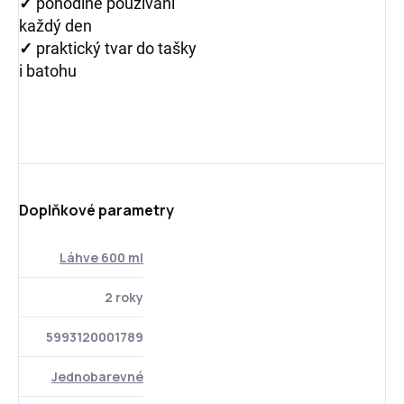
✓
pohodlné používání
každý den
✓
praktický tvar do tašky
i batohu
Doplňkové parametry
Láhve 600 ml
2 roky
5993120001789
Jednobarevné