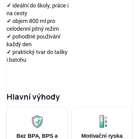
✓
ideální do školy, práce i
na cesty
✓
objem 800 ml pro
celodenní pitný režim
✓
pohodlné používání
každý den
✓
praktický tvar do tašky
i batohu
Hlavní výhody
Bez BPA, BPS a
Motivační ryska