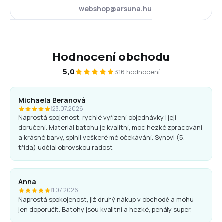
webshop@arsuna.hu
Hodnocení obchodu
5,0
316 hodnocení
Michaela Beranová
|
23.07.2026
Naprostá spojenost, rychlé vyřízení objednávky i její
doručení. Materiál batohu je kvalitní, moc hezké zpracování
a krásné barvy, splnil veškeré mé očekávání. Synovi (5.
třída) udělal obrovskou radost.
Anna
|
1.07.2026
Naprostá spokojenost, již druhý nákup v obchodě a mohu
jen doporučit. Batohy jsou kvalitní a hezké, penály super.