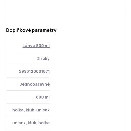
Doplňkové parametry
Láhve 800 ml
2 roky
5993120001871
Jednobarevné
800 ml
holka, kluk, unisex
unisex, kluk, holka