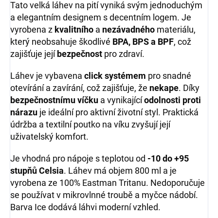
Tato velká láhev na pití vyniká svým jednoduchým
a elegantním designem s decentním logem. Je
vyrobena z
kvalitního
a
nezávadného
materiálu,
který neobsahuje škodlivé
BPA, BPS a BPF
, což
zajišťuje její
bezpečnost
pro zdraví.
Láhev je vybavena
click systémem
pro snadné
otevírání a zavírání, což zajišťuje, že
nekape
. Díky
bezpečnostnímu víčku
a vynikající
odolnosti proti
nárazu
je ideální pro aktivní životní styl. Praktická
údržba a textilní poutko na víku zvyšují její
uživatelský komfort.
Je vhodná pro nápoje s teplotou od
-10 do +95
stupňů Celsia
. Láhev má objem 800 ml a je
vyrobena ze 100% Eastman Tritanu. Nedoporučuje
se používat v mikrovlnné troubě a myčce nádobí.
Barva Ice dodává láhvi moderní vzhled.