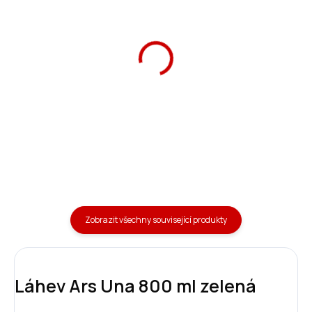
Láhev matná 800 ml
Láhev matná 800 ml
tmavě modrá
zeleno-modrá
379 Kč
379 Kč
Do košíku
Do košíku
Zobrazit všechny související produkty
Láhev Ars Una 800 ml zelená