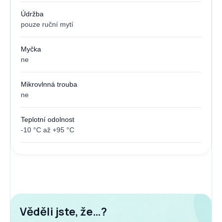
Údržba
pouze ruční mytí
Myčka
ne
Mikrovlnná trouba
ne
Teplotní odolnost
-10 °C až +95 °C
Věděli jste, že…?