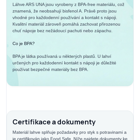
Láhve ARS UNA jsou vyrobeny z BPA-free materiálu, což
znamená, že neobsahují bisfenol A. Právě proto jsou
vhodné pro každodenní používání a kontakt s nápoji.
Kvalitní materiál zároveň pomáhá zachovat přirozenou
chuť nápoje bez nežádoucí pachuti nebo zápachu.
Co je BPA?
BPA je látka používaná u některých plastů. U lahví
určených pro každodenní kontakt s nápoji je důležité
používat bezpečné materiály bez BPA.
Certifikace a dokumenty
Materiál lahve splňuje požadavky pro styk s potravinami a
je certifikován jako Food Safe. Níže najdete dokumenty ke