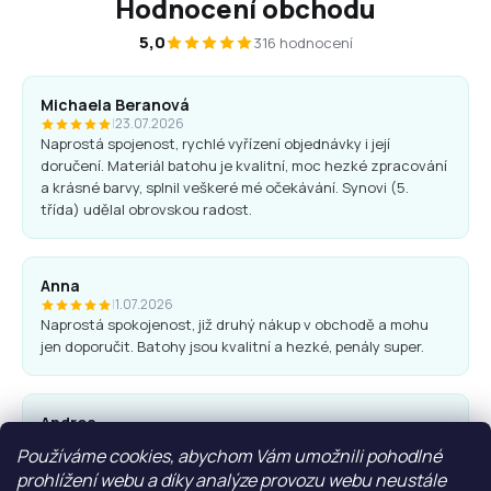
Hodnocení obchodu
5,0
316 hodnocení
Michaela Beranová
|
23.07.2026
Naprostá spojenost, rychlé vyřízení objednávky i její
doručení. Materiál batohu je kvalitní, moc hezké zpracování
a krásné barvy, splnil veškeré mé očekávání. Synovi (5.
třída) udělal obrovskou radost.
Anna
|
1.07.2026
Naprostá spokojenost, již druhý nákup v obchodě a mohu
jen doporučit. Batohy jsou kvalitní a hezké, penály super.
Andrea
|
25.06.2026
Používáme cookies, abychom Vám umožnili pohodlné
Komunikace obchodu i nákup proběhl bez problémů. Vřele
prohlížení webu a díky analýze provozu webu neustále
doporučuji.