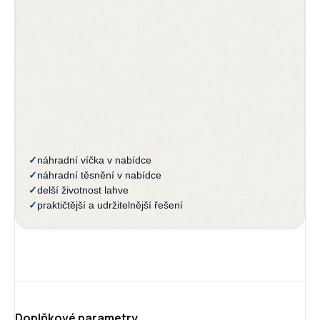
✓
náhradní víčka v nabídce
✓
náhradní těsnění v nabídce
✓
delší životnost lahve
✓
praktičtější a udržitelnější řešení
Doplňkové parametry