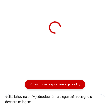
Láhev matná 800 ml
Láhev matná 800 ml
tmavě modrá
zeleno-modrá
379 Kč
379 Kč
Do košíku
Do košíku
Zobrazit všechny související produkty
Velká láhev na pití v jednoduchém a elegantním designu s
decentním logem.