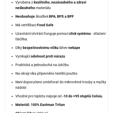
Vyrobena z
kvalitního, nezávadného a zdraví
neškodného
materiálu
Neobsahuje
škodlivé
BPA, BPS a BPF
Má certifikaci
Food Safe
Uzavírání/otvírání funguje pomocí
click systému
- stlačení
tlačítka.
Díky
bezpečnostnímu víčku
láhev
nekape
Vynikající
odolnost proti nárazu
Praktická a jednoduchá na údržbu
Na okraji víka připevněno textilní poutko
Není doporučeno umísťovat do mikrovlnné trouby a myčky
nádobí
Vhodné pro teplotu nápoje od
-10 do +95 stupňů Celsia.
Materiál: 100% Eastman Tritan