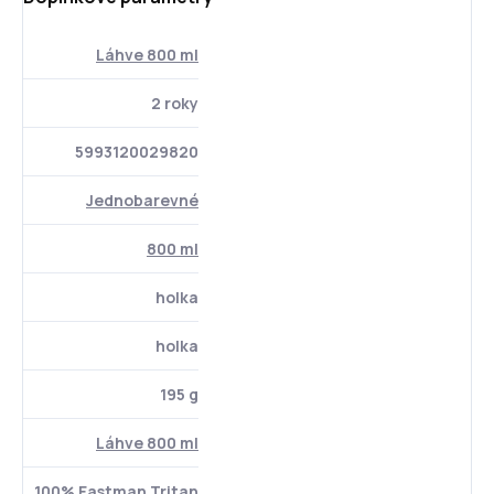
Láhve 800 ml
2 roky
5993120029820
Jednobarevné
800 ml
holka
holka
195 g
Láhve 800 ml
100% Eastman Tritan